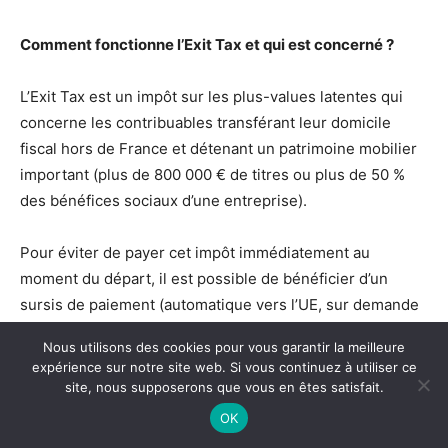
Comment fonctionne l’Exit Tax et qui est concerné ?
L’Exit Tax est un impôt sur les plus-values latentes qui
concerne les contribuables transférant leur domicile
fiscal hors de France et détenant un patrimoine mobilier
important (plus de 800 000 € de titres ou plus de 50 %
des bénéfices sociaux d’une entreprise).
Pour éviter de payer cet impôt immédiatement au
moment du départ, il est possible de bénéficier d’un
sursis de paiement (automatique vers l’UE, sur demande
ailleurs). L’impôt est définitivement dégrevé si vous
Nous utilisons des cookies pour vous garantir la meilleure
conservez vos titres pendant une durée définie (2, 5 ou
expérience sur notre site web. Si vous continuez à utiliser ce
15 ans selon la date et les conditions du départ).
site, nous supposerons que vous en êtes satisfait.
OK
Puis-je conserver mon compte bancaire français en tant