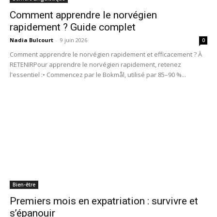
Comment apprendre le norvégien
rapidement ? Guide complet
Nadia Bulcourt
-
9 juin 2026
0
Comment apprendre le norvégien rapidement et efficacement ? À
RETENIRPour apprendre le norvégien rapidement, retenez
l'essentiel :• Commencez par le Bokmål, utilisé par 85–90 %...
Bien-être
Premiers mois en expatriation : survivre et
s’épanouir