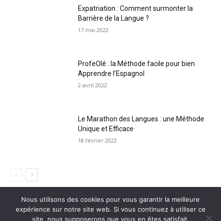
Expatriation : Comment surmonter la
Barrière de la Langue ?
17 mai 2022
ProfeOlé : la Méthode facile pour bien
Apprendre l’Espagnol
2 avril 2022
Le Marathon des Langues : une Méthode
Unique et Efficace
18 février 2022
Nous utilisons des cookies pour vous garantir la meilleure
expérience sur notre site web. Si vous continuez à utiliser ce
Contact
Plan du Site
Mentions légales
site, nous supposerons que vous en êtes satisfait.
Politique de confidentialité
CGV