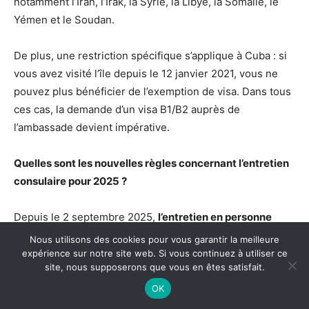
notamment l’Iran, l’Irak, la Syrie, la Libye, la Somalie, le
Yémen et le Soudan.
De plus, une restriction spécifique s’applique à Cuba : si
vous avez visité l’île depuis le 12 janvier 2021, vous ne
pouvez plus bénéficier de l’exemption de visa. Dans tous
ces cas, la demande d’un visa B1/B2 auprès de
l’ambassade devient impérative.
Quelles sont les nouvelles règles concernant l’entretien
consulaire pour 2025 ?
Depuis le 2 septembre 2025,
l’entretien en personne
avec un officier consulaire
est devenu obligatoire pour la
Nous utilisons des cookies pour vous garantir la meilleure
quasi-totalité des demandeurs de visas non-immigrants.
expérience sur notre site web. Si vous continuez à utiliser ce
site, nous supposerons que vous en êtes satisfait.
Les exemptions automatiques qui existaient pour
certaines tranches d’âge seront supprimées.
OK