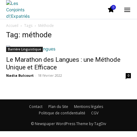
0
Accueil
Tags
Méthode
Tag: méthode
Barrière Linguistique
Le Marathon des Langues : une Méthode
Unique et Efficace
Nadia Bulcourt
-
18 février 2022
0
Contact
Plan du Site
Mentions légales
Politique de confidentialité
CGV
© Newspaper WordPress Theme by TagDiv