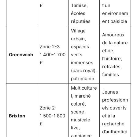
£
Tamise,
t un
écoles
environnem
réputées
ent paisible
Village
Amoureux
urbain,
de la nature
Zone 2-3
espaces
et de
Greenwich
1 400-1 700
verts
l’histoire,
£
immenses
retraités,
(parc royal),
familles
patrimoine
Multiculture
Jeunes
l, marché
professionn
coloré,
Zone 2
els ouverts
scène
Brixton
1 500-1 800
et à la
musicale
£
recherche
live,
d’authentici
ambiance