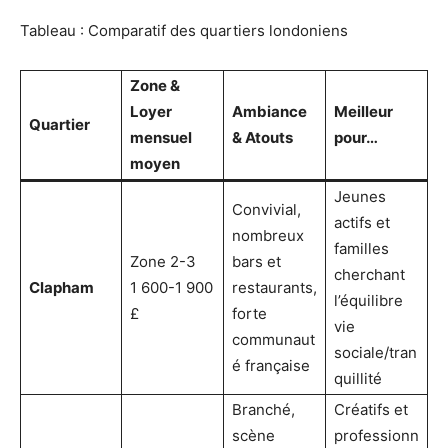
Tableau : Comparatif des quartiers londoniens
Zone &
Loyer
Ambiance
Meilleur
Quartier
mensuel
& Atouts
pour…
moyen
Jeunes
Convivial,
actifs et
nombreux
familles
Zone 2-3
bars et
cherchant
Clapham
1 600-1 900
restaurants,
l’équilibre
£
forte
vie
communaut
sociale/tran
é française
quillité
Branché,
Créatifs et
scène
professionn