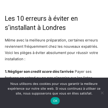
Les 10 erreurs à éviter en
s’installant à Londres
Même avec la meilleure préparation, certaines erreurs
reviennent fréquemment chez les nouveaux expatriés.
Voici les pièges à éviter absolument pour réussir votre
installation :
1. Négliger son
credit score
dès l’arrivée
Payer ses
factures en retard ou ne pas s’inscrire sur les listes
électorales vous ferme des portes. Sans historique de
Nous utilisons des cookies pour vous garantir la meilleure
expérience sur notre site web. Si vous continuez à utiliser ce
crédit, impossible d’obtenir un forfait téléphonique ou un
site, nous supposerons que vous en êtes satisfait.
contrat internet décent.
OK