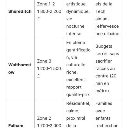
Zone 1-2
artistique
els de la
Shoreditch
1 800-2 200
dynamique,
Tech
£
vie
aimant
nocturne
l’effervesce
intense
nce urbaine
En pleine
Budgets
gentrificatio
serrés sans
n, vie
Zone 3
sacrifier
Walthamst
culturelle
1 200-1 500
l’accès au
ow
riche,
£
centre (20
excellent
min en
rapport
métro)
qualité-prix
Résidentiel,
Familles
calme,
avec
Zone 2
proximité
enfants
Fulham
1 700-2 000
de la
recherchan