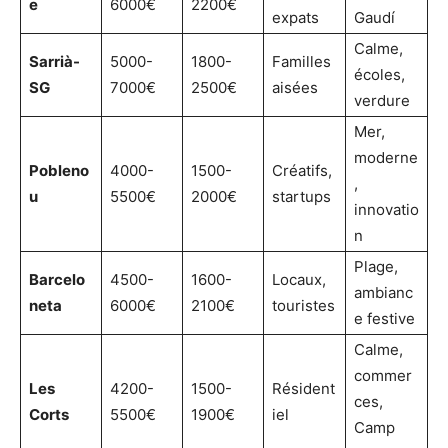
e
6000€
2200€
expats
Gaudí
Calme,
Sarrià-
5000-
1800-
Familles
écoles,
SG
7000€
2500€
aisées
verdure
Mer,
moderne
Pobleno
4000-
1500-
Créatifs,
,
u
5500€
2000€
startups
innovatio
n
Plage,
Barcelo
4500-
1600-
Locaux,
ambianc
neta
6000€
2100€
touristes
e festive
Calme,
commer
Les
4200-
1500-
Résident
ces,
Corts
5500€
1900€
iel
Camp