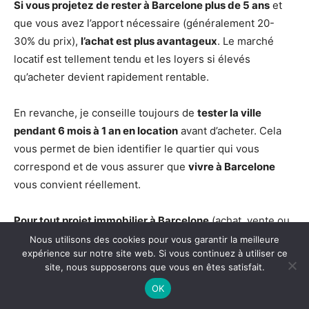
Si vous projetez de rester à Barcelone plus de 5 ans
et
que vous avez l’apport nécessaire (généralement 20-
30% du prix),
l’achat est plus avantageux
. Le marché
locatif est tellement tendu et les loyers si élevés
qu’acheter devient rapidement rentable.
En revanche, je conseille toujours de
tester la ville
pendant 6 mois à 1 an en location
avant d’acheter. Cela
vous permet de bien identifier le quartier qui vous
correspond et de vous assurer que
vivre à Barcelone
vous convient réellement.
Pour tout projet immobilier à Barcelone
(achat, vente ou
location),
contactez-moi directement en tant qu’agent
Nous utilisons des cookies pour vous garantir la meilleure
expérience sur notre site web. Si vous continuez à utiliser ce
SAFTI
. Je vous accompagne de A à Z avec l’œil d’une
site, nous supposerons que vous en êtes satisfait.
expatriée qui connaît les pièges à éviter et les
OK
opportunités.