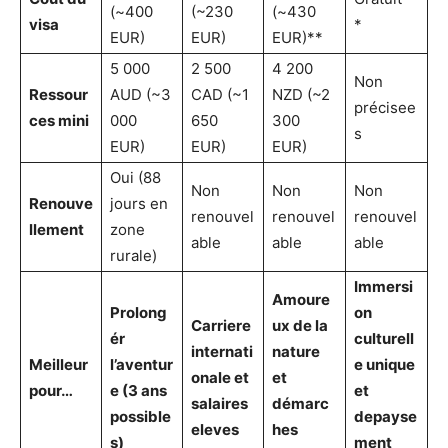
(~400
(~230
(~430
visa
*
EUR)
EUR)
EUR)**
5 000
2 500
4 200
Non
Ressour
AUD (~3
CAD (~1
NZD (~2
précisee
ces mini
000
650
300
s
EUR)
EUR)
EUR)
Oui (88
Non
Non
Non
Renouve
jours en
renouvel
renouvel
renouvel
llement
zone
able
able
able
rurale)
Immersi
Amoure
Prolong
on
Carriere
ux de la
ér
culturell
internati
nature
Meilleur
l’aventur
e unique
onale et
et
pour…
e (3 ans
et
salaires
démarc
possible
depayse
eleves
hes
s)
ment