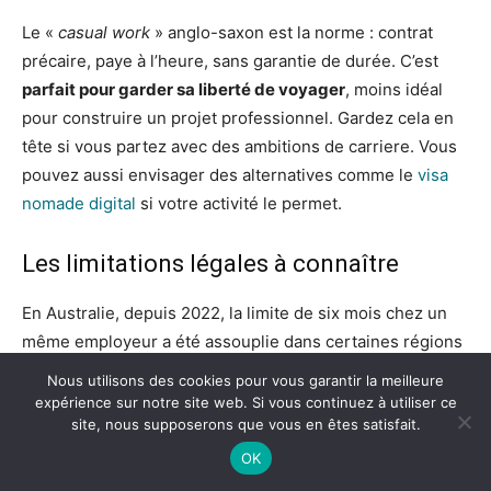
Le «
casual work
» anglo-saxon est la norme : contrat
précaire, paye à l’heure, sans garantie de durée. C’est
parfait pour garder sa liberté de voyager
, moins idéal
pour construire un projet professionnel. Gardez cela en
tête si vous partez avec des ambitions de carriere. Vous
pouvez aussi envisager des alternatives comme le
visa
nomade digital
si votre activité le permet.
Les limitations légales à connaître
En Australie, depuis 2022, la limite de six mois chez un
même employeur a été assouplie dans certaines régions
et filières. C’est une bonne nouvelle pour ceux qui
Nous utilisons des cookies pour vous garantir la meilleure
veulent s’investir dans un poste plus stable. Au Canada,
expérience sur notre site web. Si vous continuez à utiliser ce
site, nous supposerons que vous en êtes satisfait.
les règles sont différentes selon le type de permis
obtenu dans le cadre d’EIC. Renseignez-vous auprès du
OK
gouvernement canadien avant de signer un contrat long.