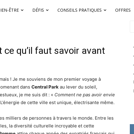
IEN-ÊTRE
DÉFIS
CONSEILS PRATIQUES
OFFRES
 ce qu’il faut savoir avant
amais ! Je me souviens de mon premier voyage à
promenant dans
Central Park
au lever du soleil,
stueux, je me suis dit : «
Comment ne pas avoir envie
L’énergie de cette ville est unique, électrisante même.
des milliers de personnes à travers le monde. Entre les
s, la diversité culturelle incroyable et cette
e Pomme
attire chaque année des expatriés français qui