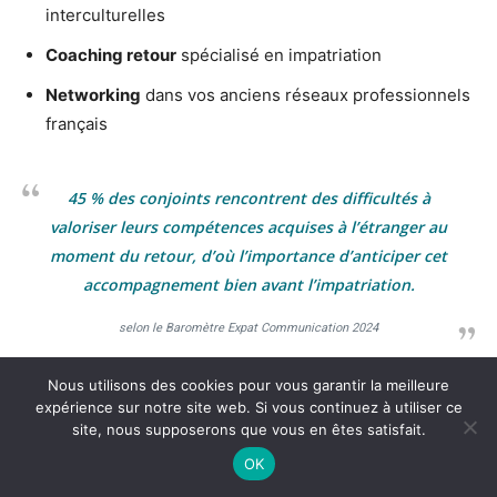
interculturelles
Coaching retour
spécialisé en impatriation
Networking
dans vos anciens réseaux professionnels
français
45 % des conjoints rencontrent des difficultés à
valoriser leurs compétences acquises à l’étranger au
moment du retour, d’où l’importance d’anticiper cet
accompagnement bien avant l’impatriation.
selon le Baromètre Expat Communication 2024
Nous utilisons des cookies pour vous garantir la meilleure
expérience sur notre site web. Si vous continuez à utiliser ce
site, nous supposerons que vous en êtes satisfait.
Alors couple et expatriation font-
OK